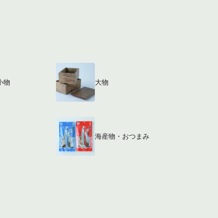
小物
大物
海産物・おつまみ