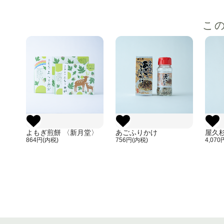
こ
よもぎ煎餅 〈新月堂〉
あごふりかけ
屋久
864円(内税)
756円(内税)
4,070