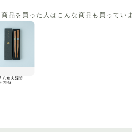
の商品を買った人は
こんな商品も買ってい
杉 八角夫婦箸
円(内税)