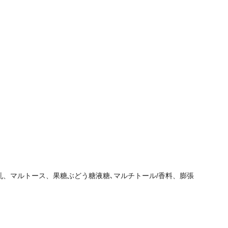
ん乳、マルトース、果糖ぶどう糖液糖､マルチトール/香料、膨張