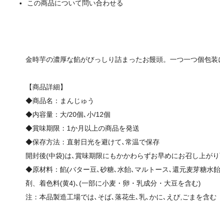
この商品について問い合わせる
金時芋の濃厚な餡がびっしり詰まったお饅頭。一つ一つ個包装
【商品詳細】
◆商品名：まんじゅう
◆内容量：大/20個､小/12個
◆賞味期限：1か月以上の商品を発送
◆保存方法：直射日光を避けて､常温で保存
開封後(中袋)は､賞味期限にもかかわらずお早めにお召し上が
◆原材料：餡(バター豆､砂糖､水飴､マルトース､還元麦芽糖水
剤、着色料(黄4)､(一部に小麦・卵・乳成分・大豆を含む)
注：本品製造工場では､そば､落花生､乳､かに､えび,ごまを含む