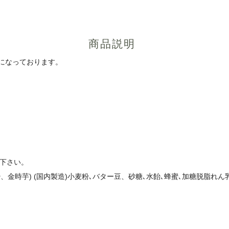
商品説明
になっております。
り下さい。
飴、金時芋) (国内製造)小麦粉､バター豆、砂糖､水飴､蜂蜜､加糖脱脂れ