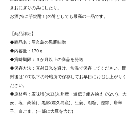
きおにぎりの具にしたり。
お酒(特に芋焼酎！)の肴としても最高の一品です。
【商品詳細】
◆商品名：屋久島の黒豚味噌
◆内容量：170ｇ
◆賞味期限：３か月以上の商品を発送
◆保存方法：直射日光を避け、常温で保存してください。開
封後は10℃以下の冷暗所で保存してお早目にお召し上がりく
ださい。
◆原材料：麦味噌(大豆(九州産・遺伝子組み換えでない)、大
麦、塩、麹菌)、黒豚(屋久島産)、生姜、粗糖、鰹節、唐辛
子、白ごま、(一部に大豆を含む)