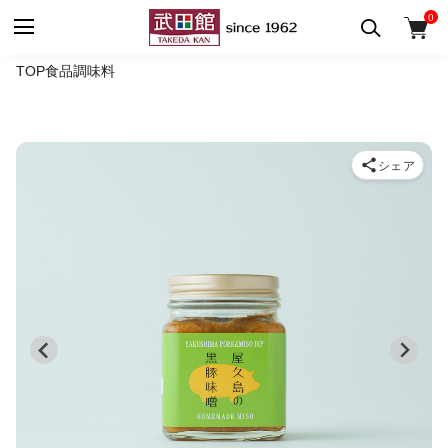
0
TOP
食品
調味料
シェア